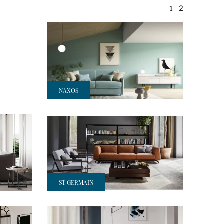
1
2
NAXOS
ST GERMAIN