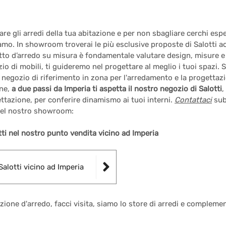
e gli arredi della tua abitazione e per non sbagliare cerchi esper
amo. In showroom troverai le più esclusive proposte di Salotti a
tto d’arredo su misura è fondamentale valutare design, misure e p
ozio di mobili, ti guideremo nel progettare al meglio i tuoi spazi.
n negozio di riferimento in zona per l'arredamento e la progettazi
one,
a due passi da Imperia ti aspetta il nostro negozio di Salotti
,
ttazione, per conferire dinamismo ai tuoi interni.
Contattaci
sub
 nel nostro showroom:
ti nel nostro punto vendita vicino ad Imperia
Salotti vicino ad Imperia
zione d'arredo, facci visita, siamo lo store di arredi e complemen