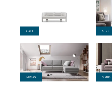
CALI
MIKE
MIMAS
SIMBA