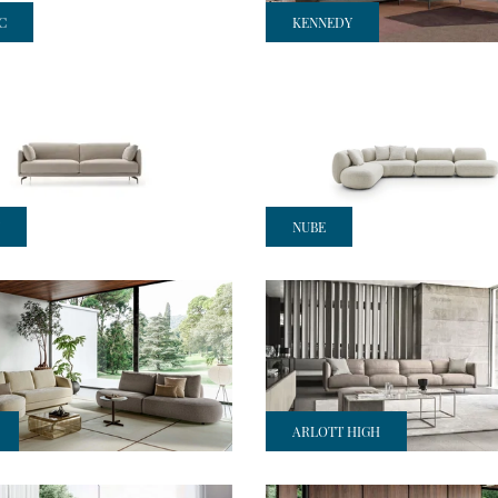
C
KENNEDY
NUBE
ARLOTT HIGH