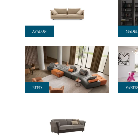
AVALON
MADEI
REED
VANES