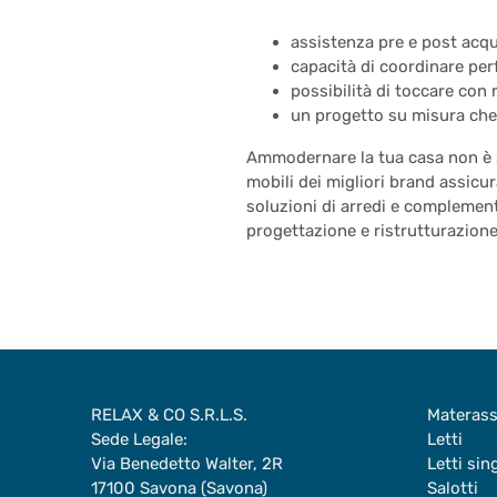
assistenza pre e post acq
capacità di coordinare perf
possibilità di toccare con 
un progetto su misura che 
Ammodernare la tua casa non è s
mobili dei migliori brand assicur
soluzioni di arredi e complement
progettazione e ristrutturazione
RELAX & CO S.R.L.S.
Materass
Sede Legale:
Letti
Via Benedetto Walter, 2R
Letti sin
17100 Savona (Savona)
Salotti