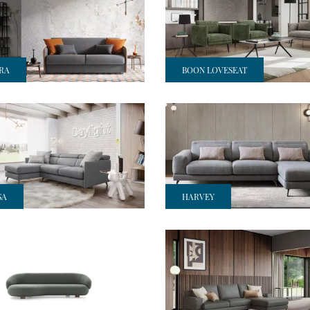
RA
BOON LOVESEAT
SA
HARVEY