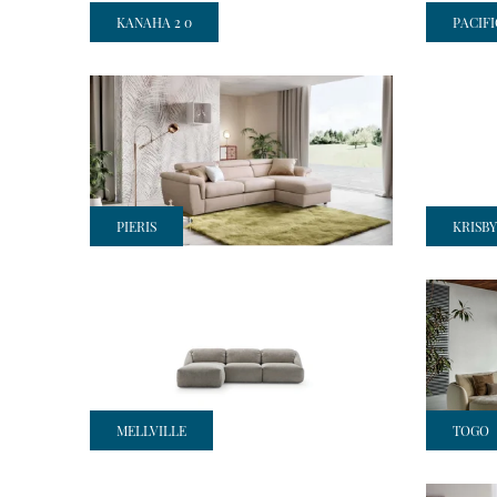
KANAHA 2 0
PACIFI
PIERIS
KRISBY
MELLVILLE
TOGO