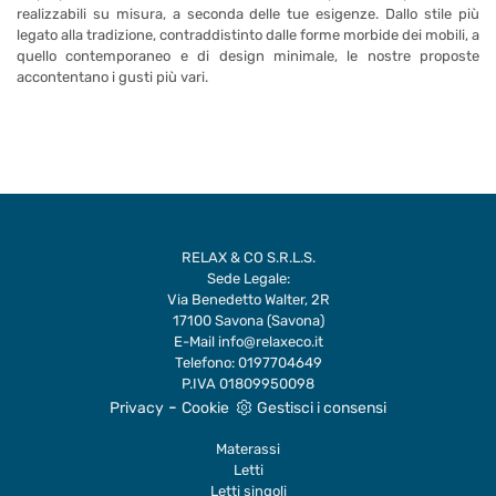
realizzabili su misura, a seconda delle tue esigenze. Dallo stile più
legato alla tradizione, contraddistinto dalle forme morbide dei mobili, a
quello contemporaneo e di design minimale, le nostre proposte
accontentano i gusti più vari.
RELAX & CO S.R.L.S.
Sede Legale:
Via Benedetto Walter, 2R
17100 Savona (Savona)
E-Mail
info@relaxeco.it
Telefono:
0197704649
P.IVA 01809950098
-
Privacy
Cookie
Gestisci i consensi
Materassi
Letti
Letti singoli