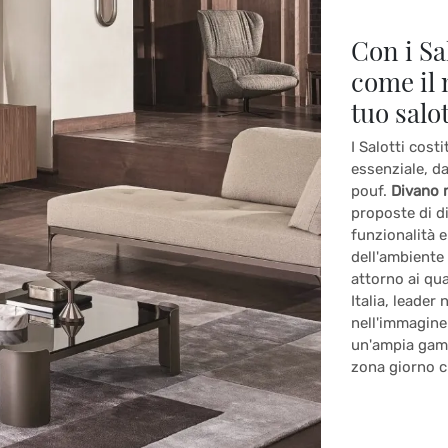
Con i Sal
come il 
tuo salo
I Salotti cos
essenziale, d
pouf.
Divano m
proposte di d
funzionalità e
dell'ambiente 
attorno ai qua
Italia, leader 
nell'immagine 
un'ampia gamma
zona giorno c