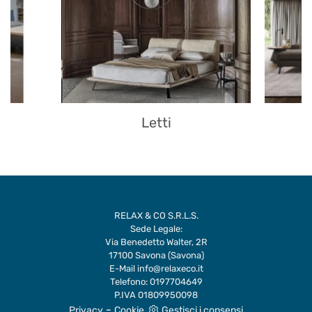
Letti
RELAX & CO S.R.L.S.
Sede Legale:
Via Benedetto Walter, 2R
17100 Savona (Savona)
E-Mail
info@relaxeco.it
Telefono:
0197704649
P.IVA 01809950098
-
Privacy
Cookie
Gestisci i consensi