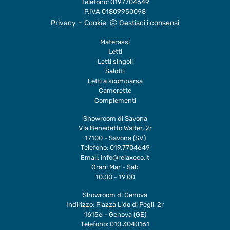
Telefono:
0197704649
P.IVA 01809950098
-
Privacy
Cookie
Gestisci i consensi
Materassi
Letti
Letti singoli
Salotti
Letti a scomparsa
Camerette
Complementi
Showroom di Savona
Via Benedetto Walter, 2r
17100 - Savona (SV)
Telefono:
019.7704649
Email:
info@relaxeco.it
Orari: Mar - Sab
10.00 - 19.00
Showroom di Genova
Indirizzo: Piazza Lido di Pegli, 2r
16156 - Genova (GE)
Telefono:
010.3040161