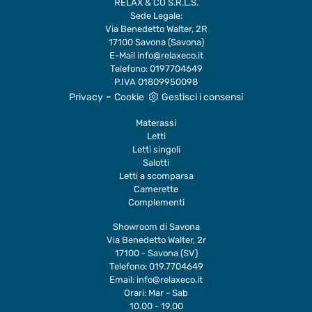
RELAX & CO S.R.L.S.
Sede Legale:
Via Benedetto Walter, 2R
17100 Savona (Savona)
E-Mail
info@relaxeco.it
Telefono:
0197704649
P.IVA 01809950098
-
Privacy
Cookie
Gestisci i consensi
Materassi
Letti
Letti singoli
Salotti
Letti a scomparsa
Camerette
Complementi
Showroom di Savona
Via Benedetto Walter, 2r
17100 - Savona (SV)
Telefono:
019.7704649
Email:
info@relaxeco.it
Orari: Mar - Sab
10.00 - 19.00