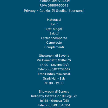
Telefono:
0197704649
P.IVA 01809950098
-
Privacy
Cookie
Gestisci i consensi
Materassi
Letti
Letti singoli
Salotti
Letti a scomparsa
Camerette
Complementi
Showroom di Savona
Via Benedetto Walter, 2r
17100 - Savona (SV)
Telefono:
019.7704649
Email:
info@relaxeco.it
Orari: Mar - Sab
10.00 - 19.00
Showroom di Genova
Indirizzo: Piazza Lido di Pegli, 2r
16156 - Genova (GE)
Telefono:
010.3040161