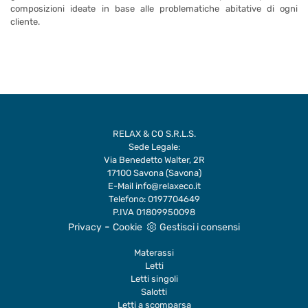
composizioni ideate in base alle problematiche abitative di ogni
cliente.
RELAX & CO S.R.L.S.
Sede Legale:
Via Benedetto Walter, 2R
17100 Savona (Savona)
E-Mail
info@relaxeco.it
Telefono:
0197704649
P.IVA 01809950098
-
Privacy
Cookie
Gestisci i consensi
Materassi
Letti
Letti singoli
Salotti
Letti a scomparsa