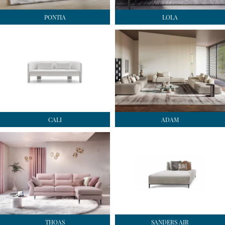
PONTIA
LOLA
CALI
ADAM
THOAS
SANDERS AIR