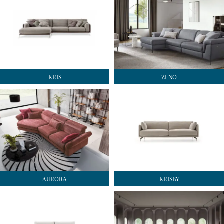
KRIS
ZENO
AURORA
KRISBY