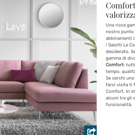
Comfort,
valorizza
Una ricca gam
nostro punto 
abbinamenti di
i Salotti Le C
desiderato. S
gamma di diva
Comfort
: tut
tempo, qualità
Se cerchi uno 
farci visita t
Comfort. In s
alcuni tra gli
funzionalità.