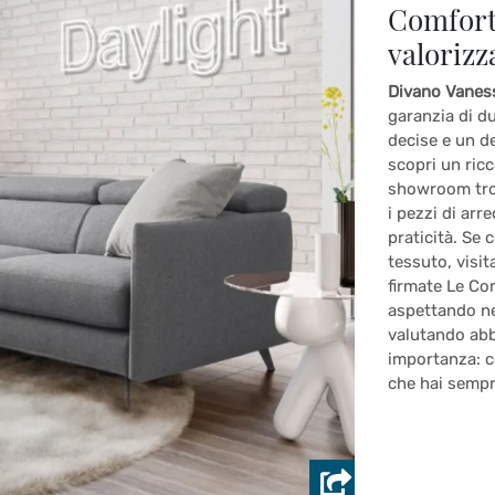
Comfort,
valorizza
Divano Vanes
garanzia di du
decise e un d
scopri un ricc
showroom trov
i pezzi di arr
praticità. Se 
tessuto, visit
firmate Le Co
aspettando ne
valutando abbi
importanza: co
che hai sempr