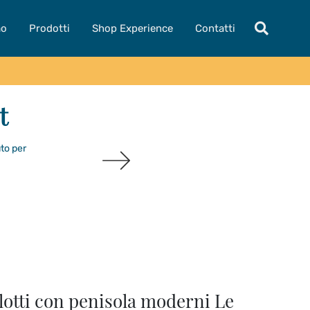
mo
Prodotti
Shop Experience
Contatti
t
uto per
lotti con penisola moderni Le