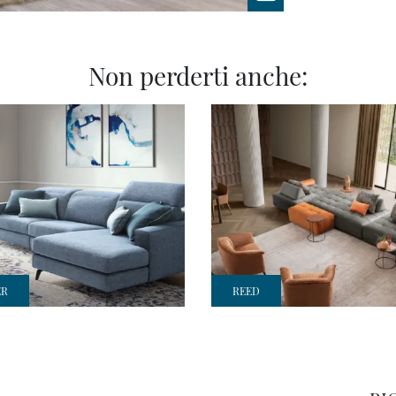
Non perderti anche:
ER
REED