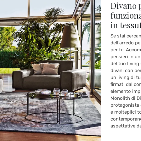
Divano 
funziona
in tessu
Se stai cerca
dell'arredo pe
per te. Accomod
pensieri in u
del tuo living
divani con pen
un living di t
firmati dal co
elemento impr
Monolith di Di
protagonista 
e molteplici t
contemporanee
aspettative de