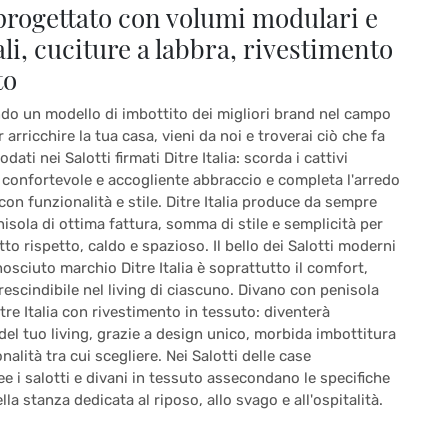
progettato con volumi modulari e
li, cuciture a labbra, rivestimento
to
ndo un modello di imbottito dei migliori brand nel campo
r arricchire la tua casa, vieni da noi e troverai ciò che fa
ati nei Salotti firmati Ditre Italia: scorda i cattivi
n confortevole e accogliente abbraccio e completa l'arredo
 con funzionalità e stile. Ditre Italia produce da sempre
isola di ottima fattura, somma di stile e semplicità per
utto rispetto, caldo e spazioso. Il bello dei Salotti moderni
nosciuto marchio Ditre Italia è soprattutto il comfort,
escindibile nel living di ciascuno. Divano con penisola
tre Italia con rivestimento in tessuto: diventerà
del tuo living, grazie a design unico, morbida imbottitura
onalità tra cui scegliere. Nei Salotti delle case
 i salotti e divani in tessuto assecondano le specifiche
lla stanza dedicata al riposo, allo svago e all'ospitalità.