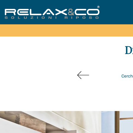
D
Cerchi