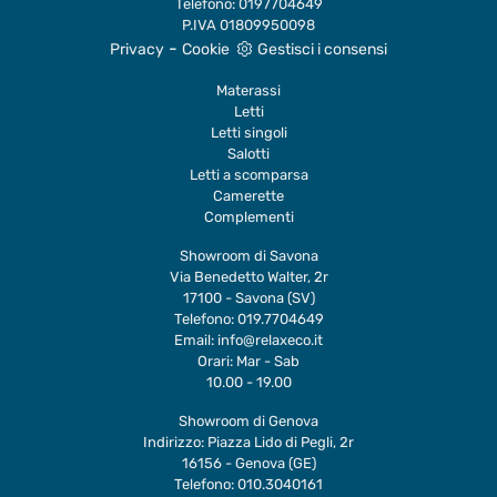
Telefono:
0197704649
P.IVA 01809950098
-
Privacy
Cookie
Gestisci i consensi
Materassi
Letti
Letti singoli
Salotti
Letti a scomparsa
Camerette
Complementi
Showroom di Savona
Via Benedetto Walter, 2r
17100 - Savona (SV)
Telefono:
019.7704649
Email:
info@relaxeco.it
Orari: Mar - Sab
10.00 - 19.00
Showroom di Genova
Indirizzo: Piazza Lido di Pegli, 2r
16156 - Genova (GE)
Telefono:
010.3040161