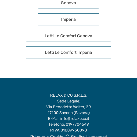
Genova
Imperia
Letti Le Comfort Genova
Letti Le Comfort Imperia
RELAX & CO S.R.L.S.
Sede Legale:
Via Benedetto Walter, 2R
17100 Savona (Savona)
E-Mail
info@relaxeco.it
Telefono:
0197704649
P.IVA 01809950098
-
Privacy
Cookie
Gestisci i consensi