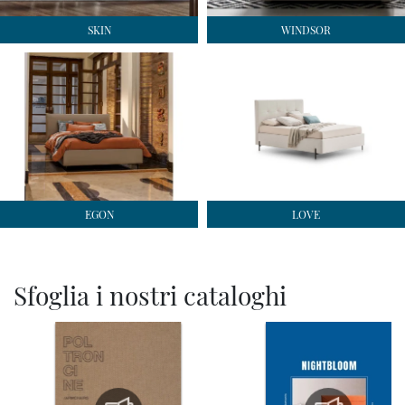
SKIN
WINDSOR
EGON
LOVE
Sfoglia i nostri cataloghi