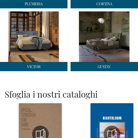
PLUMERIA
CORTINA
VICTOR
GUSTAV
Sfoglia i nostri cataloghi