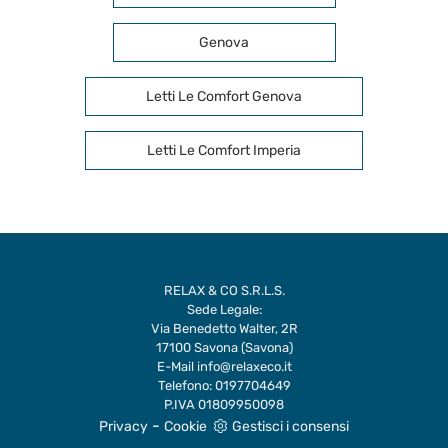
Genova
Letti Le Comfort Genova
Letti Le Comfort Imperia
RELAX & CO S.R.L.S.
Sede Legale:
Via Benedetto Walter, 2R
17100 Savona (Savona)
E-Mail
info@relaxeco.it
Telefono:
0197704649
P.IVA 01809950098
-
Privacy
Cookie
Gestisci i consensi