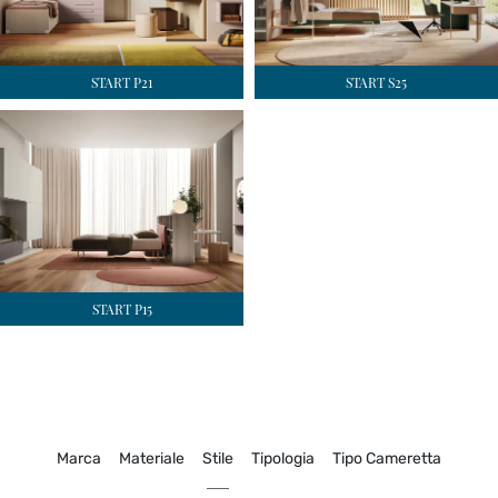
START P21
START S25
START P15
Marca
Materiale
Stile
Tipologia
Tipo Cameretta