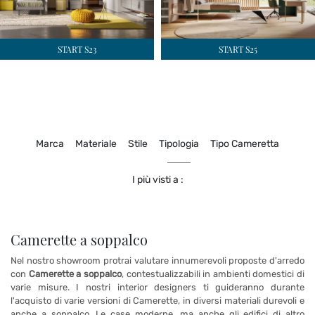
START S23
START S25
Marca
Materiale
Stile
Tipologia
Tipo Cameretta
I più visti a :
Camerette a soppalco
Nel nostro showroom protrai valutare innumerevoli proposte d'arredo
con
Camerette
a soppalco
, contestualizzabili in ambienti domestici di
varie misure. I nostri interior designers ti guideranno durante
l'acquisto di varie versioni di Camerette, in diversi materiali durevoli e
anche a soppalco. Le case moderne, ma anche gli edifici di altro