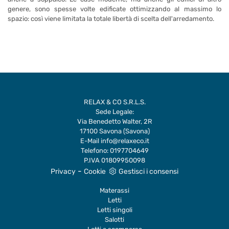
genere, sono spesse volte edificate ottimizzando al massimo lo
spazio: così viene limitata la totale libertà di scelta dell'arredamento.
RELAX & CO S.R.L.S.
Sede Legale:
Via Benedetto Walter, 2R
17100 Savona (Savona)
E-Mail
info@relaxeco.it
Telefono:
0197704649
P.IVA 01809950098
-
Privacy
Cookie
Gestisci i consensi
Materassi
Letti
Letti singoli
Salotti