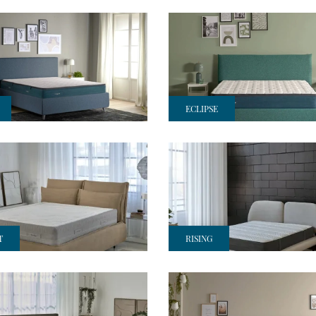
ECLIPSE
T
RISING