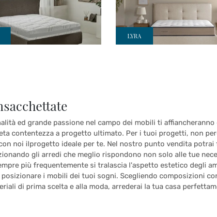
LYRA
nsacchettate
nalità ed grande passione nel campo dei mobili ti affiancherann
ta contentezza a progetto ultimato. Per i tuoi progetti, non perd
con noi ilprogetto ideale per te. Nel nostro punto vendita potrai 
onando gli arredi che meglio rispondono non solo alle tue neces
mpre più frequentemente si tralascia l'aspetto estetico degli amb
posizionare i mobili dei tuoi sogni. Scegliendo composizioni co
riali di prima scelta e alla moda, arrederai la tua casa perfettam