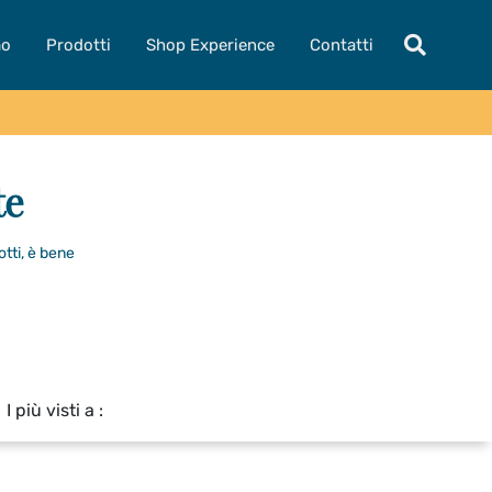
mo
Prodotti
Shop Experience
Contatti
te
otti, è bene
I più visti a :