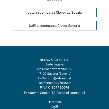
Letti a scomparsa Clever La Spezia
Letti a scomparsa Clever Savona
RELAX & CO S.R.L.S.
Sede Legale:
Via Benedetto Walter, 2R
17100 Savona (Savona)
E-Mail
info@relaxeco.it
Telefono:
0197704649
P.IVA 01809950098
-
Privacy
Cookie
Gestisci i consensi
Materassi
Letti