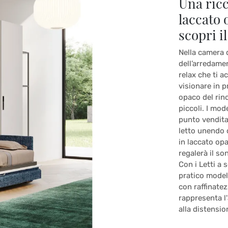
Una ric
laccato 
scopri i
Nella camera d
dell’arredamen
relax che ti a
visionare in p
opaco del rino
piccoli. I mod
punto vendita 
letto unendo 
in laccato opa
regalerà il s
Con i Letti a
pratico model
con raffinatez
rappresenta l'
alla distensio