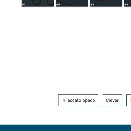
in laccato opaco
Clever