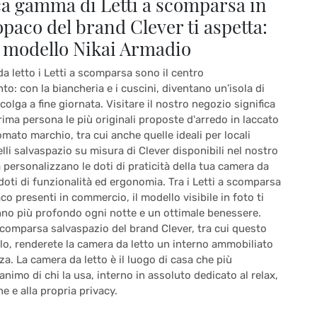
ca gamma di Letti a scomparsa in
opaco del brand Clever ti aspetta:
l modello Nikai Armadio
a letto i Letti a scomparsa sono il centro
to: con la biancheria e i cuscini, diventano un’isola di
ccolga a fine giornata. Visitare il nostro negozio significa
rima persona le più originali proposte d'arredo in laccato
mato marchio, tra cui anche quelle ideali per locali
elli salvaspazio su misura di Clever disponibili nel nostro
personalizzano le doti di praticità della tua camera da
doti di funzionalità ed ergonomia. Tra i Letti a scomparsa
co presenti in commercio, il modello visibile in foto ti
onno più profondo ogni notte e un ottimale benessere.
 scomparsa salvaspazio del brand Clever, tra cui questo
lo, renderete la camera da letto un interno ammobiliato
za. La camera da letto è il luogo di casa che più
animo di chi la usa, interno in assoluto dedicato al relax,
ne e alla propria privacy.