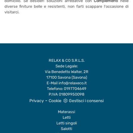
domicilio. Se desideri soluzioni arredative con
Complementi
nelle
diverse finiture belle e resistenti, non farti scappare l'occasione di
visitarci.
RELAX & CO S.R.L.S.
Sede Legale:
Via Benedetto Walter, 2R
17100 Savona (Savona)
E-Mail
info@relaxeco.it
Telefono:
0197704649
P.IVA 01809950098
-
Privacy
Cookie
Gestisci i consensi
Materassi
Letti
Letti singoli
Salotti